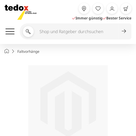
Zum
Inhalt
springen
Immer günstig
Bester Service
Shop
und
Ratgeber
Startseite
Faltvorhänge
durchsuchen