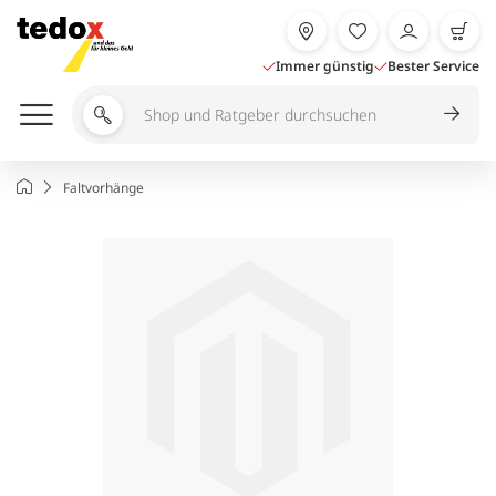
Zum
Inhalt
springen
Immer günstig
Bester Service
Shop
und
Ratgeber
Startseite
Faltvorhänge
durchsuchen