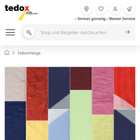
Zum
Inhalt
springen
Immer günstig
Bester Service
Shop
und
Ratgeber
Startseite
Faltvorhänge
durchsuchen