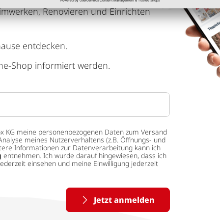
imwerken, Renovieren und Einrichten
hause entdecken.
ne-Shop informiert werden.
 tedox KG meine personenbezogenen Daten zum Versand
Analyse meines Nutzerverhaltens (z.B. Öffnungs- und
eitere Informationen zur Datenverarbeitung kann ich
g
entnehmen. Ich wurde darauf hingewiesen, dass ich
ederzeit einsehen und meine Einwilligung jederzeit
Jetzt anmelden