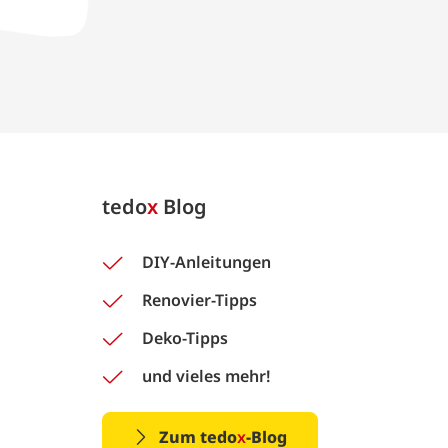
tedo
x
Blog
DIY-Anleitungen
Renovier-Tipps
Deko-Tipps
und vieles mehr!
Zum tedo
x
-Blog