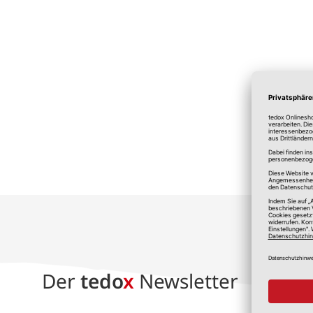
*A
Der
tedo
x
Newsletter