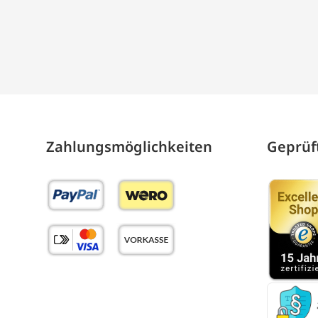
Zahlungs­möglich­keiten
Geprüft