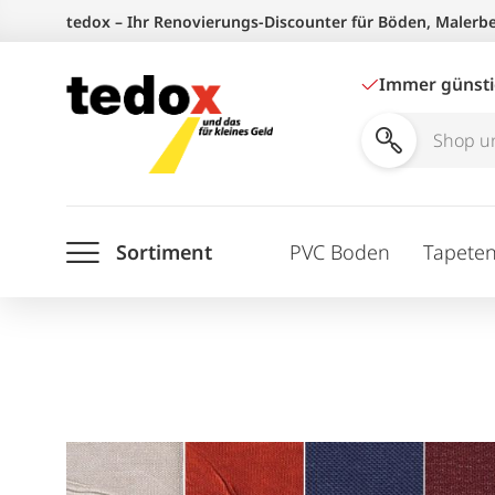
Zum
tedox – Ihr Renovierungs-Discounter für Böden, Malerb
Inhalt
springen
Immer günst
Shop
und
Ratgeber
Sortiment
PVC Boden
Tapete
durchsuchen