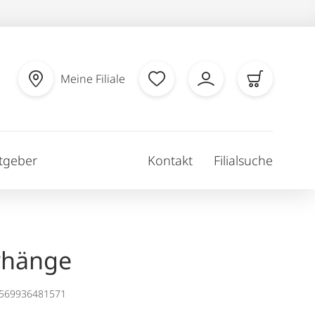
Meine Filiale
tgeber
Kontakt
Filialsuche
rhänge
1569936481571