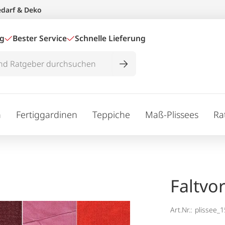
edarf & Deko
ig
Bester Service
Schnelle Lieferung
n
Fertiggardinen
Teppiche
Maß-Plissees
Ra
Faltvo
Art.Nr.:
plissee_