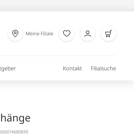
Meine Filiale
tgeber
Kontakt
Filialsuche
rhänge
1560074680699