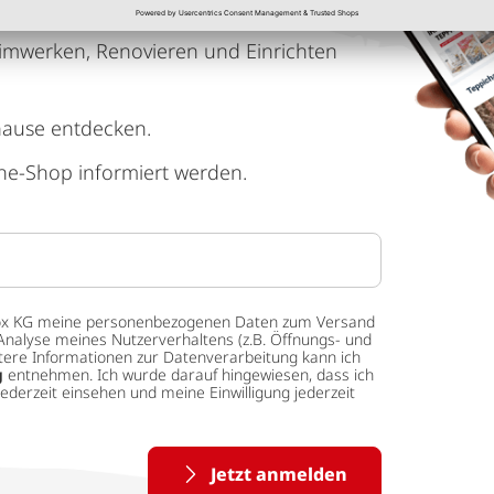
imwerken, Renovieren und Einrichten
hause entdecken.
ne-Shop informiert werden.
 tedox KG meine personenbezogenen Daten zum Versand
Analyse meines Nutzerverhaltens (z.B. Öffnungs- und
eitere Informationen zur Datenverarbeitung kann ich
g
entnehmen. Ich wurde darauf hingewiesen, dass ich
ederzeit einsehen und meine Einwilligung jederzeit
Jetzt anmelden