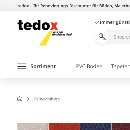
Zum
tedox – Ihr Renovierungs-Discounter für Böden, Malerb
Inhalt
springen
Immer günst
Shop
und
Ratgeber
Sortiment
PVC Boden
Tapete
durchsuchen
Startseite
Faltvorhänge