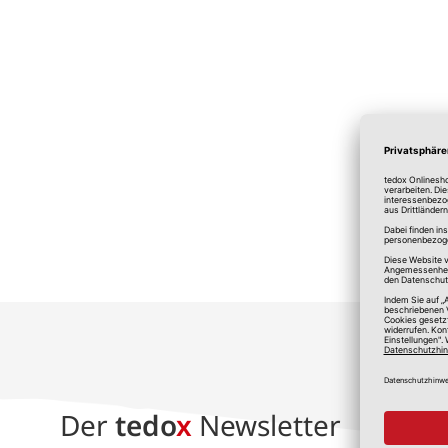
*A
Der
tedo
x
Newsletter