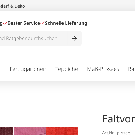
edarf & Deko
ig
Bester Service
Schnelle Lieferung
n
Fertiggardinen
Teppiche
Maß-Plissees
Ra
Faltvo
Art.Nr.:
plissee_