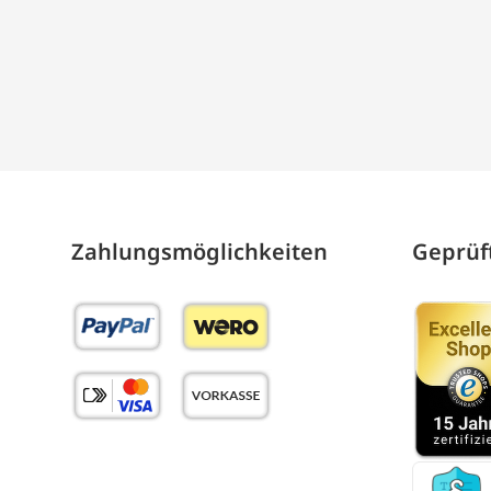
Zahlungs­möglich­keiten
Geprüft