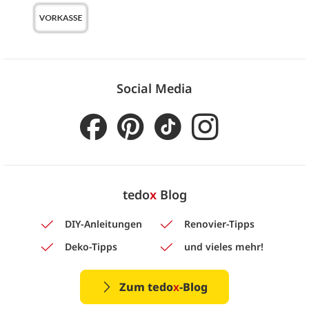
Social Media
tedo
x
Blog
DIY-Anleitungen
Renovier-Tipps
Deko-Tipps
und vieles mehr!
Zum tedo
x
-Blog