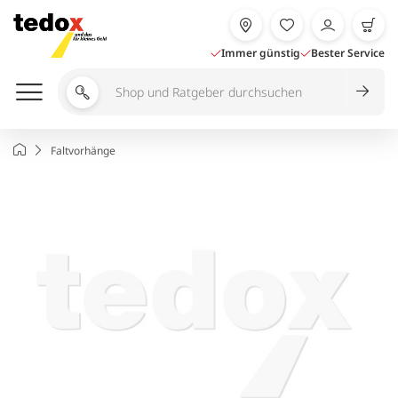
Zum
Inhalt
springen
Immer günstig
Bester Service
Shop
und
Ratgeber
Startseite
Faltvorhänge
durchsuchen