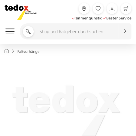
Zum
Inhalt
springen
Immer günstig
Bester Service
Shop
und
Ratgeber
Startseite
Faltvorhänge
durchsuchen