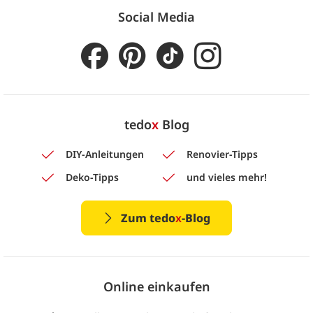
Social Media
tedo
x
Blog
DIY-Anleitungen
Renovier-Tipps
Deko-Tipps
und vieles mehr!
Zum tedo
x
-Blog
Online einkaufen