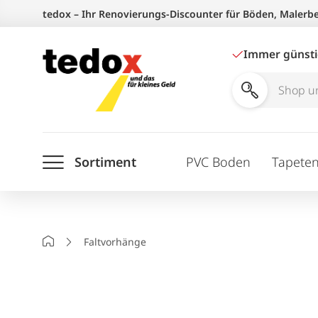
Zum
tedox – Ihr Renovierungs-Discounter für Böden, Malerb
Inhalt
springen
Immer günst
Shop
und
Ratgeber
Sortiment
PVC Boden
Tapete
durchsuchen
Startseite
Faltvorhänge