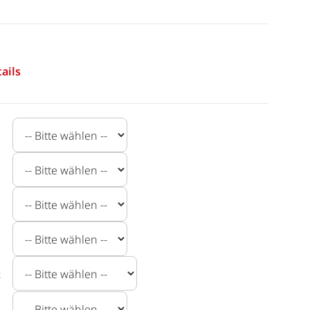
ails
t