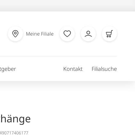
Meine Filiale
tgeber
Kontakt
Filialsuche
rhänge
1490717406177