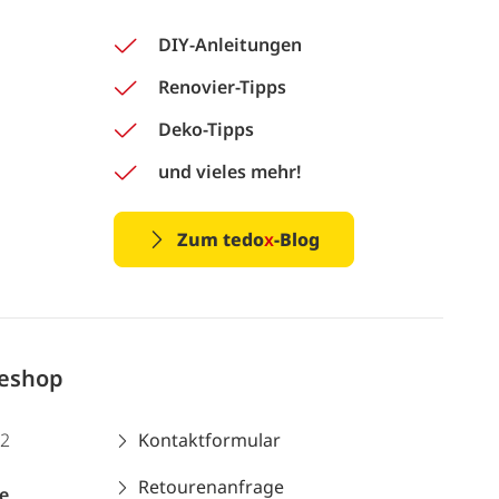
DIY-Anleitungen
Renovier-Tipps
Deko-Tipps
und vieles mehr!
Zum tedo
x
-Blog
neshop
12
Kontaktformular
Retourenanfrage
e