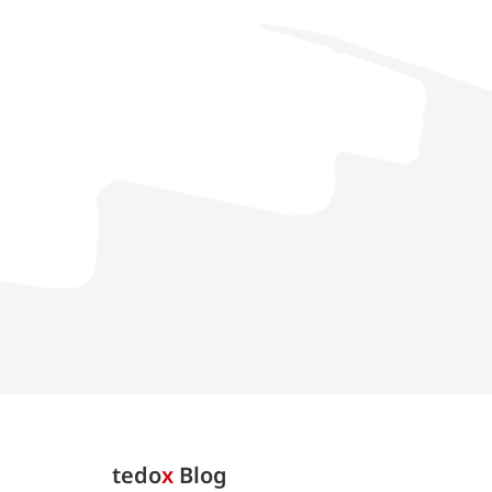
tedo
x
Blog