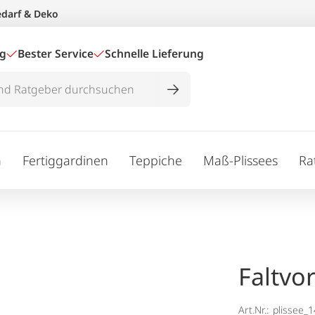
edarf & Deko
ig
Bester Service
Schnelle Lieferung
n
Fertiggardinen
Teppiche
Maß-Plissees
Ra
Faltvo
Art.Nr.:
plissee_