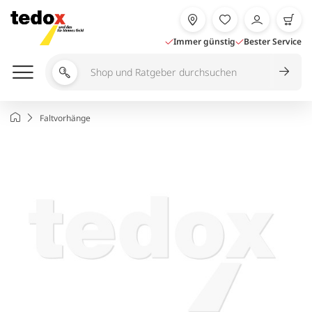
Zum
Inhalt
springen
Immer günstig
Bester Service
Shop
und
Ratgeber
Startseite
Faltvorhänge
durchsuchen