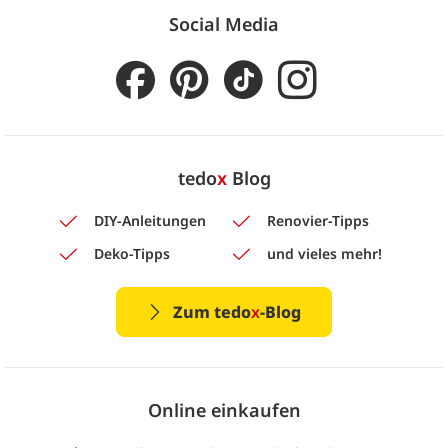
Social Media
tedo
x
Blog
DIY-Anleitungen
Renovier-Tipps
Deko-Tipps
und vieles mehr!
Zum tedo
x
-Blog
Online einkaufen