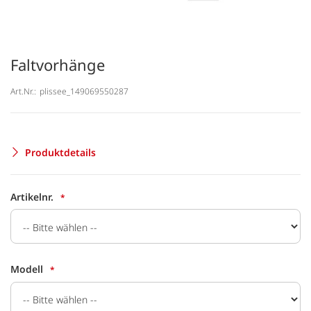
Faltvorhänge
Art.Nr.:
plissee_149069550287
Produktdetails
Artikelnr.
Modell