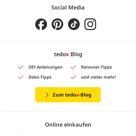
Social Media
tedo
x
Blog
DIY-Anleitungen
Renovier-Tipps
Deko-Tipps
und vieles mehr!
Zum tedo
x
-Blog
Online einkaufen