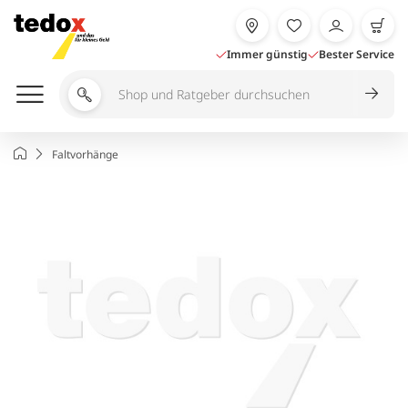
Zum
Inhalt
springen
Immer günstig
Bester Service
Shop
und
Ratgeber
Startseite
Faltvorhänge
durchsuchen