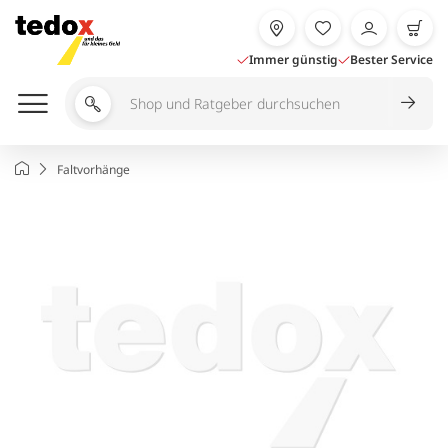
Zum
Inhalt
springen
Immer günstig
Bester Service
Shop
und
Ratgeber
Startseite
Faltvorhänge
durchsuchen