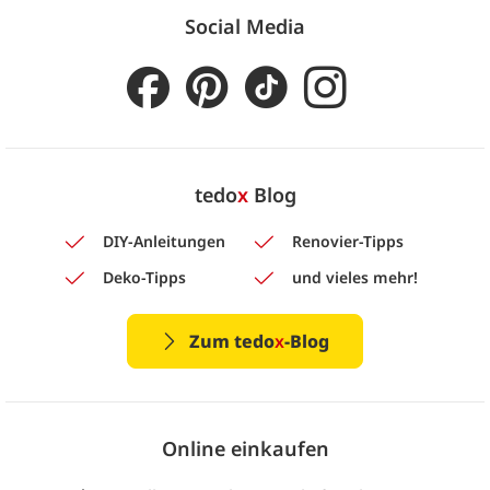
Social Media
tedo
x
Blog
DIY-Anleitungen
Renovier-Tipps
Deko-Tipps
und vieles mehr!
Zum tedo
x
-Blog
Online einkaufen