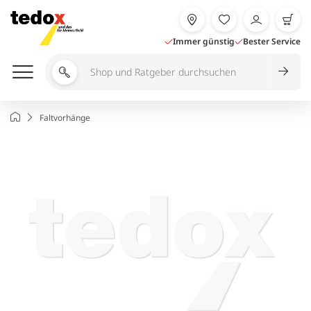
Zum
Inhalt
springen
Immer günstig
Bester Service
Shop
und
Ratgeber
Startseite
Faltvorhänge
durchsuchen