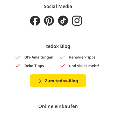
Social Media
tedo
x
Blog
DIY-Anleitungen
Renovier-Tipps
Deko-Tipps
und vieles mehr!
Zum tedo
x
-Blog
Online einkaufen