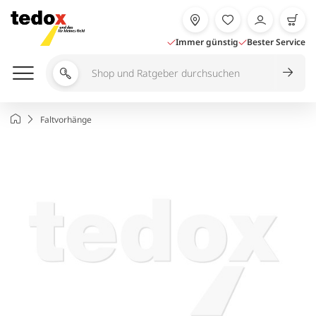
Zum
Inhalt
springen
Immer günstig
Bester Service
Shop
und
Ratgeber
Startseite
Faltvorhänge
durchsuchen