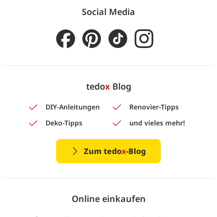
Social Media
tedo
x
Blog
DIY-Anleitungen
Renovier-Tipps
Deko-Tipps
und vieles mehr!
Zum tedo
x
-Blog
Online einkaufen