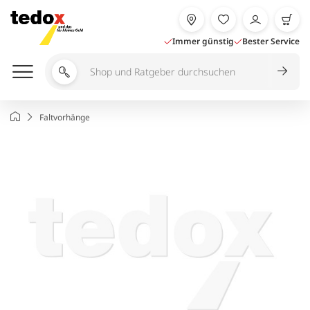
Zum
Inhalt
springen
Immer günstig
Bester Service
Shop
und
Ratgeber
Startseite
Faltvorhänge
durchsuchen