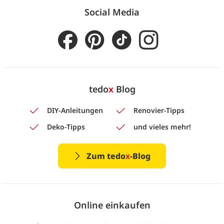
Social Media
tedo
x
Blog
DIY-Anleitungen
Renovier-Tipps
Deko-Tipps
und vieles mehr!
Zum tedo
x
-Blog
Online einkaufen