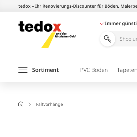
Zum
tedox – Ihr Renovierungs-Discounter für Böden, Malerb
Inhalt
springen
Immer günst
Shop
und
Ratgeber
Sortiment
PVC Boden
Tapete
durchsuchen
Startseite
Faltvorhänge