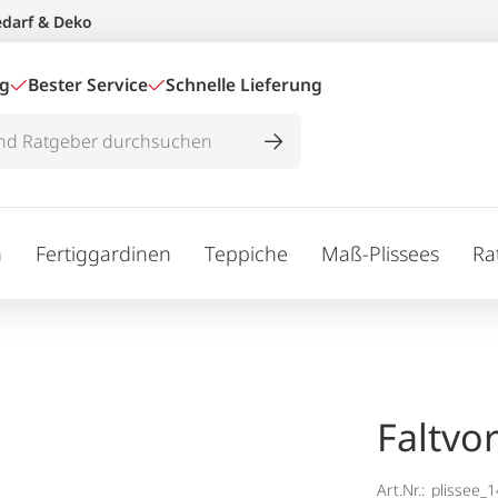
edarf & Deko
ig
Bester Service
Schnelle Lieferung
n
Fertiggardinen
Teppiche
Maß-Plissees
Ra
Faltvo
Art.Nr.:
plissee_