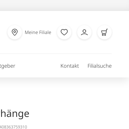
Meine Filiale
tgeber
Kontakt
Filialsuche
rhänge
1408363759310