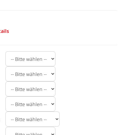
ails
t