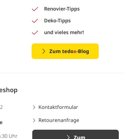
Renovier-Tipps
Deko-Tipps
und vieles mehr!
Zum tedo
x
-Blog
neshop
12
Kontaktformular
Retourenanfrage
e
6:30 Uhr
Zum