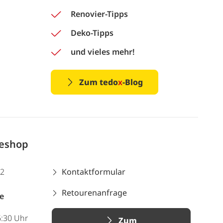
Renovier-Tipps
Deko-Tipps
und vieles mehr!
Zum tedo
x
-Blog
neshop
12
Kontaktformular
Retourenanfrage
e
6:30 Uhr
Zum