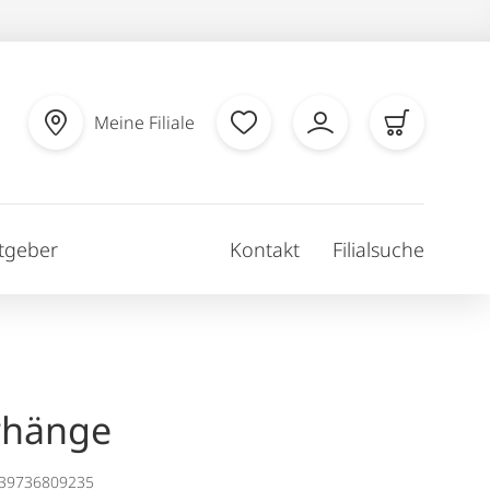
Meine Filiale
tgeber
Kontakt
Filialsuche
rhänge
139736809235