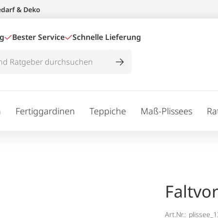
edarf & Deko
ig
Bester Service
Schnelle Lieferung
n
Fertiggardinen
Teppiche
Maß-Plissees
Ra
Faltvo
Art.Nr.:
plissee_