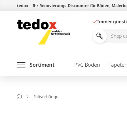
Zum
tedox – Ihr Renovierungs-Discounter für Böden, Malerb
Inhalt
springen
Immer günst
Shop
und
Ratgeber
Sortiment
PVC Boden
Tapete
durchsuchen
Startseite
Faltvorhänge