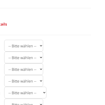
ails
t