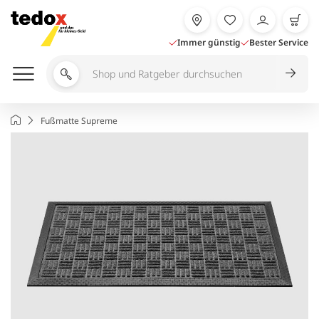
Zum
Inhalt
springen
Immer günstig
Bester Service
Shop
und
Ratgeber
Startseite
Fußmatte Supreme
durchsuchen