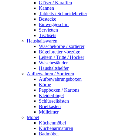
Gläser / Karaffen
Kannen
Tabletts / Schneidebretter
Bestecke
Einweggeschirr
Servietten
Tischsets
Haushaltswaren
Wäschekörbe /-sortierer
Bügelbretter /-bezüge
Leitern / Tritte / Hocker
Wäscheständer
Haushaltshelfer
Aufbewahren / Sortieren
Aufbewahrungsboxen
Körbe
Pappboxen / Kartons
Kleiderbügel
Schlüsselkästen
Briefkästen
Mülleimer
Möbel
Küchenmöbel
Küchenarmaturen
Badmöbel