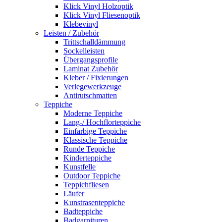
Klick Vinyl Holzoptik
Klick Vinyl Fliesenoptik
Klebevinyl
Leisten / Zubehör
Trittschalldämmung
Sockelleisten
Übergangsprofile
Laminat Zubehör
Kleber / Fixierungen
Verlegewerkzeuge
Antirutschmatten
Teppiche
Moderne Teppiche
Lang-/ Hochflorteppiche
Einfarbige Teppiche
Klassische Teppiche
Runde Teppiche
Kinderteppiche
Kunstfelle
Outdoor Teppiche
Teppichfliesen
Läufer
Kunstrasenteppiche
Badteppiche
Badgarnituren