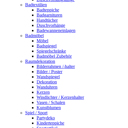
Badtextilien
Badteppiche
Badgarnituren
Handtücher
Duschvorhänge
Badewanneneinlagen
Badmöbel
Möbel
Badspiegel
Spiegelschränke
Badmöbel Zubehör
Raumdekoration
Bilderrahmen /-halter
Bilder / Poster
Wandspiegel
Dekoration
Wanduhren
Kerzen
Windlichter / Kerzenhalter
Vasen / Schalen
Kunstblumen
Spiel / Sport
Partydeko
Kinderteppiche