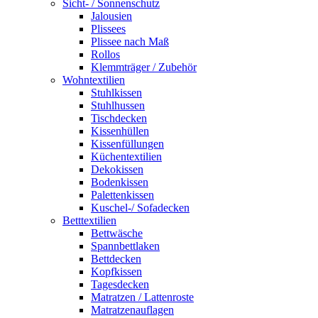
Sicht- / Sonnenschutz
Jalousien
Plissees
Plissee nach Maß
Rollos
Klemmträger / Zubehör
Wohntextilien
Stuhlkissen
Stuhlhussen
Tischdecken
Kissenhüllen
Kissenfüllungen
Küchentextilien
Dekokissen
Bodenkissen
Palettenkissen
Kuschel-/ Sofadecken
Betttextilien
Bettwäsche
Spannbettlaken
Bettdecken
Kopfkissen
Tagesdecken
Matratzen / Lattenroste
Matratzenauflagen