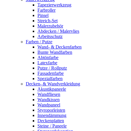
Tapezierwerkzeug
Farbroller
Pinsel
Streich-Set
Malerzubehör
Abdecken / Malervlies
Arbeitsschutz
Farben / Putze
Wand- & Deckenfarben
Bunte Wandfarben
Abtönfarbe
Latexfarbe
Putze / Rollputz
Fassadenfarbe
Spezialfarben
Decken- & Wandverkleidung
Akustikpaneele
Wandfliesen
Wandkissen
Wandpaneel
Styroporleisten
Innendämmung
Deckenplatten
Steine / Paneele