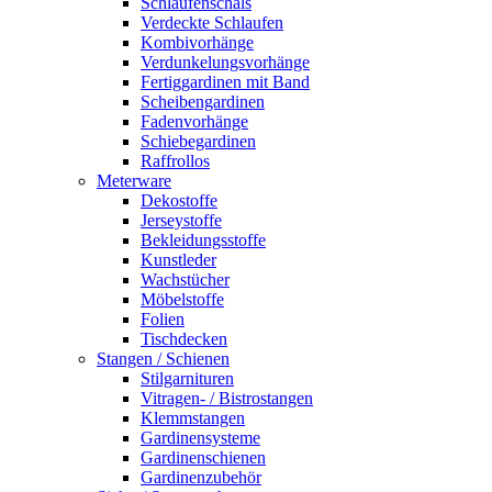
Schlaufenschals
Verdeckte Schlaufen
Kombivorhänge
Verdunkelungsvorhänge
Fertiggardinen mit Band
Scheibengardinen
Fadenvorhänge
Schiebegardinen
Raffrollos
Meterware
Dekostoffe
Jerseystoffe
Bekleidungsstoffe
Kunstleder
Wachstücher
Möbelstoffe
Folien
Tischdecken
Stangen / Schienen
Stilgarnituren
Vitragen- / Bistrostangen
Klemmstangen
Gardinensysteme
Gardinenschienen
Gardinenzubehör