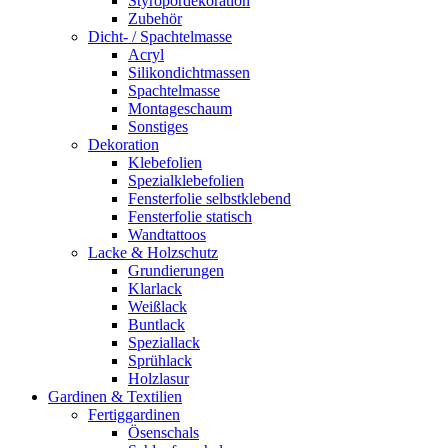
Styropordekoration
Zubehör
Dicht- / Spachtelmasse
Acryl
Silikondichtmassen
Spachtelmasse
Montageschaum
Sonstiges
Dekoration
Klebefolien
Spezialklebefolien
Fensterfolie selbstklebend
Fensterfolie statisch
Wandtattoos
Lacke & Holzschutz
Grundierungen
Klarlack
Weißlack
Buntlack
Speziallack
Sprühlack
Holzlasur
Gardinen & Textilien
Fertiggardinen
Ösenschals