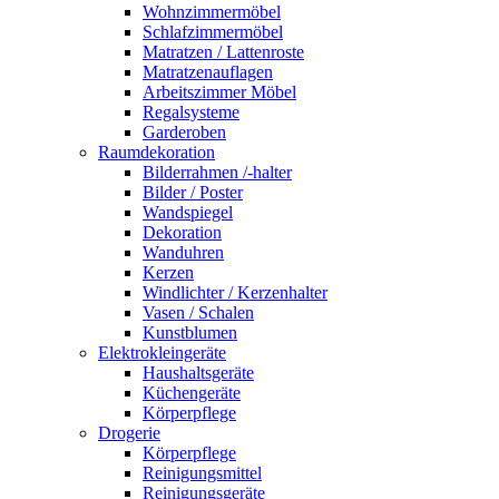
Wohnzimmermöbel
Schlafzimmermöbel
Matratzen / Lattenroste
Matratzenauflagen
Arbeitszimmer Möbel
Regalsysteme
Garderoben
Raumdekoration
Bilderrahmen /-halter
Bilder / Poster
Wandspiegel
Dekoration
Wanduhren
Kerzen
Windlichter / Kerzenhalter
Vasen / Schalen
Kunstblumen
Elektrokleingeräte
Haushaltsgeräte
Küchengeräte
Körperpflege
Drogerie
Körperpflege
Reinigungsmittel
Reinigungsgeräte