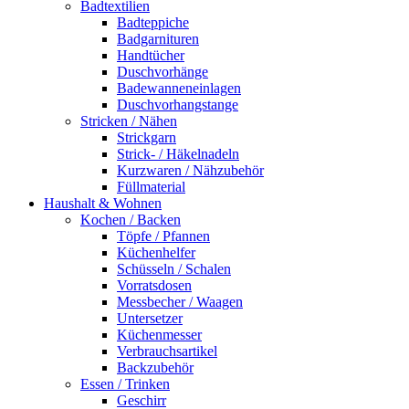
Badtextilien
Badteppiche
Badgarnituren
Handtücher
Duschvorhänge
Badewanneneinlagen
Duschvorhangstange
Stricken / Nähen
Strickgarn
Strick- / Häkelnadeln
Kurzwaren / Nähzubehör
Füllmaterial
Haushalt & Wohnen
Kochen / Backen
Töpfe / Pfannen
Küchenhelfer
Schüsseln / Schalen
Vorratsdosen
Messbecher / Waagen
Untersetzer
Küchenmesser
Verbrauchsartikel
Backzubehör
Essen / Trinken
Geschirr