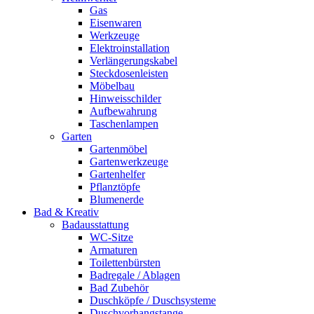
Gas
Eisenwaren
Werkzeuge
Elektroinstallation
Verlängerungskabel
Steckdosenleisten
Möbelbau
Hinweisschilder
Aufbewahrung
Taschenlampen
Garten
Gartenmöbel
Gartenwerkzeuge
Gartenhelfer
Pflanztöpfe
Blumenerde
Bad & Kreativ
Badausstattung
WC-Sitze
Armaturen
Toilettenbürsten
Badregale / Ablagen
Bad Zubehör
Duschköpfe / Duschsysteme
Duschvorhangstange