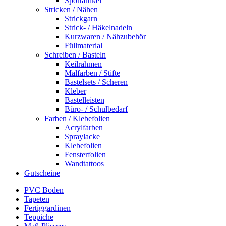
Sportartikel
Stricken / Nähen
Strickgarn
Strick- / Häkelnadeln
Kurzwaren / Nähzubehör
Füllmaterial
Schreiben / Basteln
Keilrahmen
Malfarben / Stifte
Bastelsets / Scheren
Kleber
Bastelleisten
Büro- / Schulbedarf
Farben / Klebefolien
Acrylfarben
Spraylacke
Klebefolien
Fensterfolien
Wandtattoos
Gutscheine
PVC Boden
Tapeten
Fertiggardinen
Teppiche