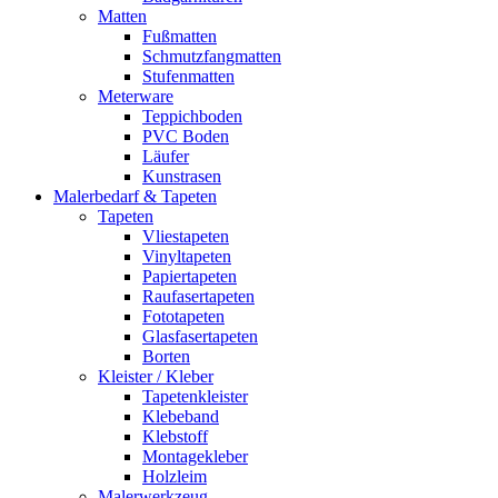
Matten
Fußmatten
Schmutzfangmatten
Stufenmatten
Meterware
Teppichboden
PVC Boden
Läufer
Kunstrasen
Malerbedarf & Tapeten
Tapeten
Vliestapeten
Vinyltapeten
Papiertapeten
Raufasertapeten
Fototapeten
Glasfasertapeten
Borten
Kleister / Kleber
Tapetenkleister
Klebeband
Klebstoff
Montagekleber
Holzleim
Malerwerkzeug