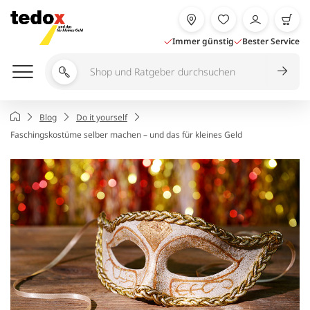
Zum
Inhalt
springen
Immer günstig
Bester Service
Shop
und
Ratgeber
Startseite
Blog
Do it yourself
durchsuchen
Faschingskostüme selber machen – und das für kleines Geld