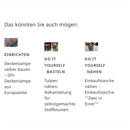
Das könnten Sie auch mögen:
EINRICHTEN
DO IT
DO IT
Deckenlampe
YOURSELF
YOURSELF
selber bauen
,
BASTELN
,
NÄHEN
– DIY-
Tulpen
Einkaufstasche
Deckenlampe
nähen:
nähen –
aus
Nähanleitung
Einkaufstasche
Europalette
für
""Zwei in
selbstgemachte
Einer""
Stoffblumen