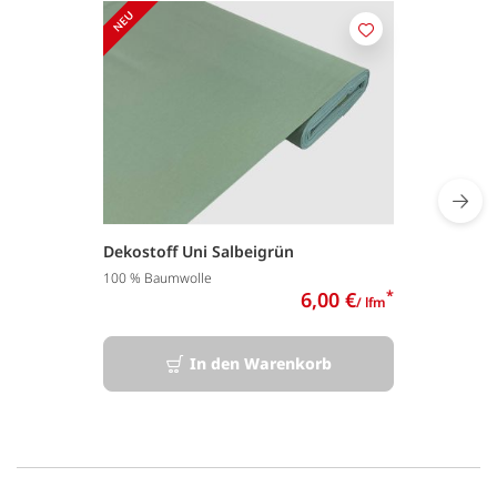
Merken
Dekostoff Uni Salbeigrün
100 % Baumwolle
6,00 €
*
/ lfm
In den Warenkorb