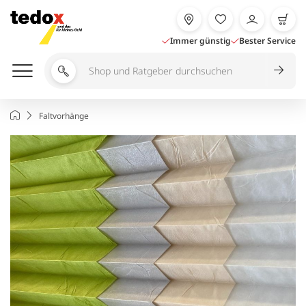
Zum
Inhalt
springen
Immer günstig
Bester Service
Shop
und
Ratgeber
Startseite
Faltvorhänge
durchsuchen