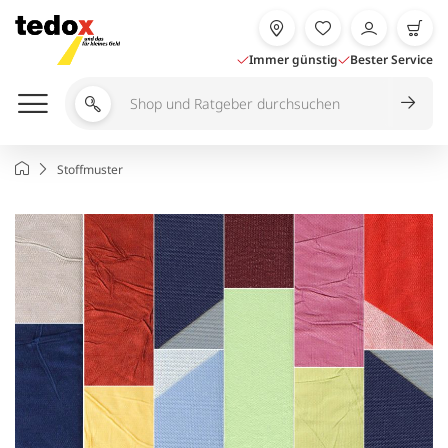
Zum
Inhalt
springen
Immer günstig
Bester Service
Shop
und
Ratgeber
Startseite
Stoffmuster
durchsuchen