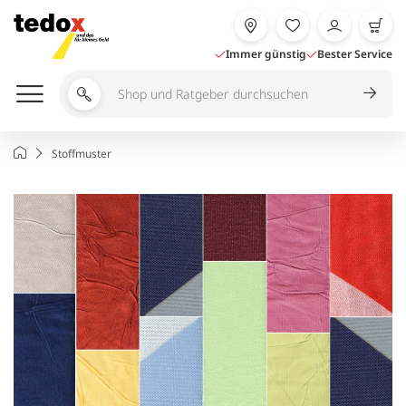
Zum
Inhalt
springen
Immer günstig
Bester Service
Shop
und
Ratgeber
Startseite
Stoffmuster
durchsuchen