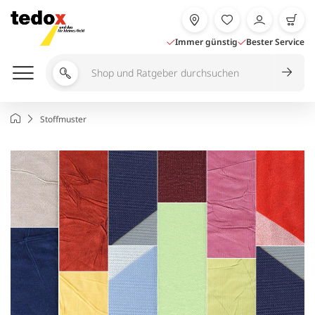
Zum
Inhalt
springen
Immer günstig
Bester Service
Shop
und
Ratgeber
Startseite
Stoffmuster
durchsuchen