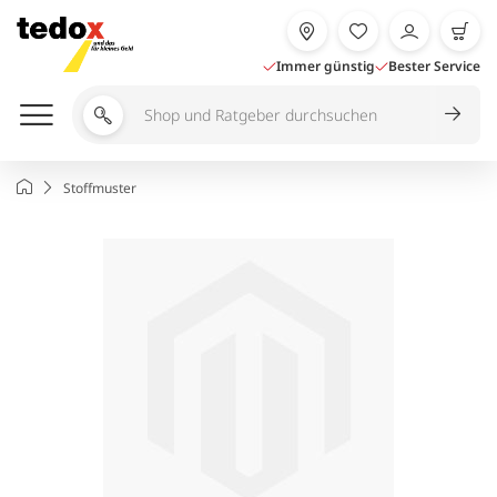
Zum
Inhalt
springen
Immer günstig
Bester Service
Shop
und
Ratgeber
Startseite
Stoffmuster
durchsuchen