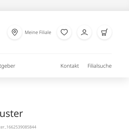
Meine Filiale
tgeber
Kontakt
Filialsuche
uster
ter_1662539085844