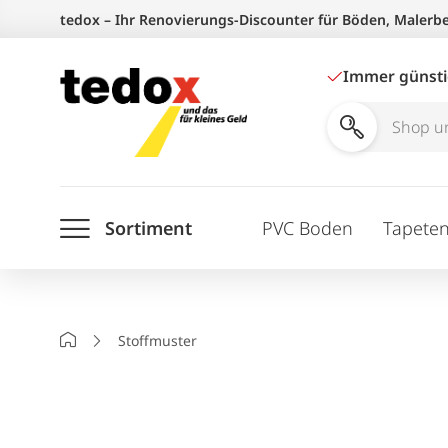
Zum
tedox – Ihr Renovierungs-Discounter für Böden, Malerb
Inhalt
springen
Immer günst
Shop
und
Ratgeber
Sortiment
PVC Boden
Tapete
durchsuchen
Startseite
Stoffmuster