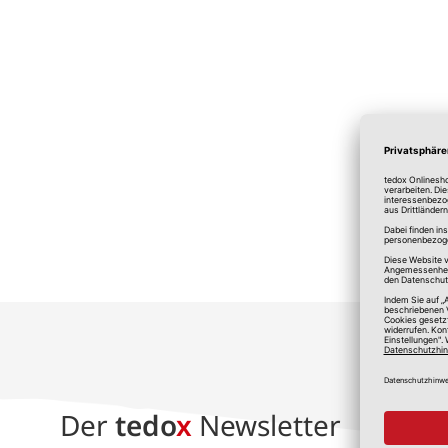
*A
Der
tedo
x
Newsletter