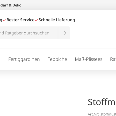
edarf & Deko
ig
Bester Service
Schnelle Lieferung
n
Fertiggardinen
Teppiche
Maß-Plissees
Ra
Stoffm
Art.Nr.:
stoffmus