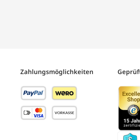
Zahlungs­möglich­keiten
Geprüft