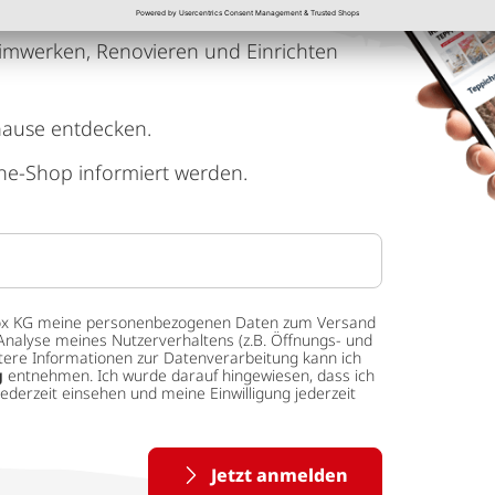
imwerken, Renovieren und Einrichten
hause entdecken.
ne-Shop informiert werden.
 tedox KG meine personenbezogenen Daten zum Versand
Analyse meines Nutzerverhaltens (z.B. Öffnungs- und
eitere Informationen zur Datenverarbeitung kann ich
g
entnehmen. Ich wurde darauf hingewiesen, dass ich
ederzeit einsehen und meine Einwilligung jederzeit
Jetzt anmelden