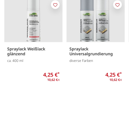
Merken
Merk
Spraylack Weißlack
Spraylack
glänzend
Universalgrundierung
ca. 400 ml
diverse Farben
4,25 €
*
4,25 €
*
10,62 €
10,62 €
/l
/l