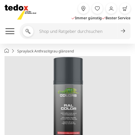
Zum
Inhalt
springen
Immer günstig
Bester Service
Shop
und
Ratgeber
Startseite
Spraylack Anthrazitgrau glänzend
durchsuchen