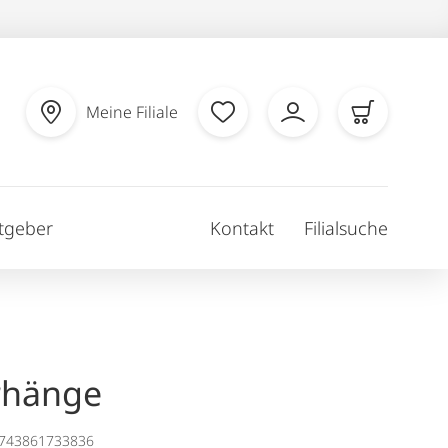
Meine Filiale
tgeber
Kontakt
Filialsuche
rhänge
1743861733836