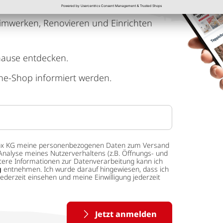
imwerken, Renovieren und Einrichten
hause entdecken.
ne-Shop informiert werden.
 tedox KG meine personenbezogenen Daten zum Versand
Analyse meines Nutzerverhaltens (z.B. Öffnungs- und
eitere Informationen zur Datenverarbeitung kann ich
g
entnehmen. Ich wurde darauf hingewiesen, dass ich
ederzeit einsehen und meine Einwilligung jederzeit
Jetzt anmelden