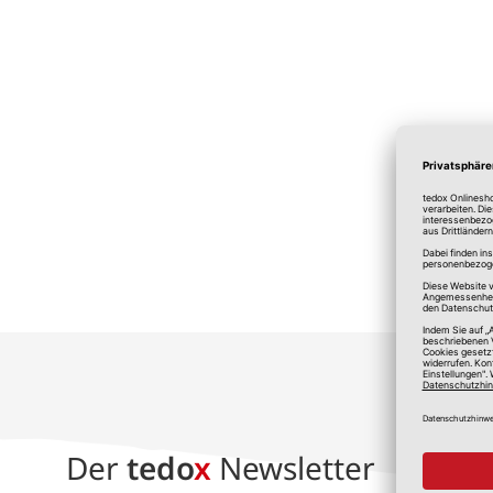
*A
Der
tedo
x
Newsletter