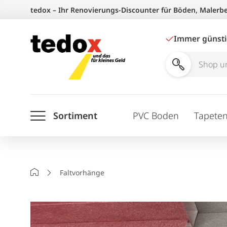
Zum
tedox – Ihr Renovierungs-Discounter für Böden, Malerb
Inhalt
springen
Immer günst
Shop
und
Ratgeber
Sortiment
PVC Boden
Tapete
durchsuchen
Startseite
Faltvorhänge