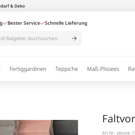
edarf & Deko
ig
Bester Service
Schnelle Lieferung
n
Fertiggardinen
Teppiche
Maß-Plissees
Ra
Faltvo
Art.Nr.:
plissee_