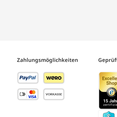
Zahlungs­möglich­keiten
Geprüft