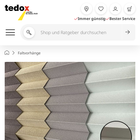
Zum
Inhalt
springen
Immer günstig
Bester Service
Shop
und
Ratgeber
Startseite
Faltvorhänge
durchsuchen