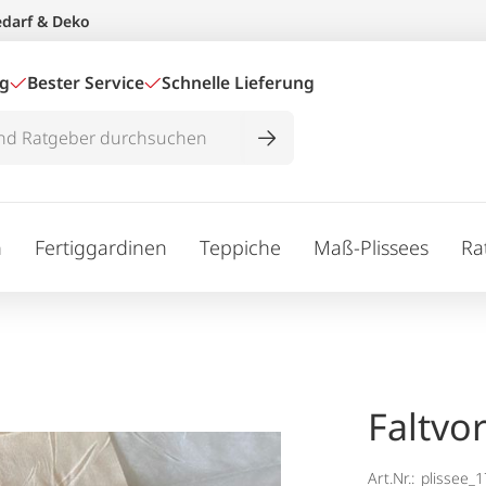
edarf & Deko
ig
Bester Service
Schnelle Lieferung
n
Fertiggardinen
Teppiche
Maß-Plissees
Ra
Faltvo
Art.Nr.:
plissee_