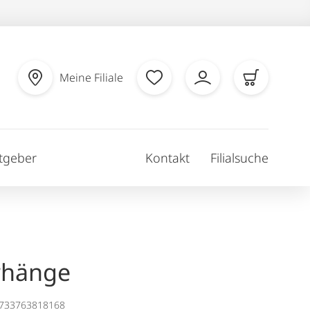
Meine Filiale
tgeber
Kontakt
Filialsuche
rhänge
1733763818168