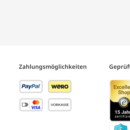
Zahlungs­möglich­keiten
Geprüft