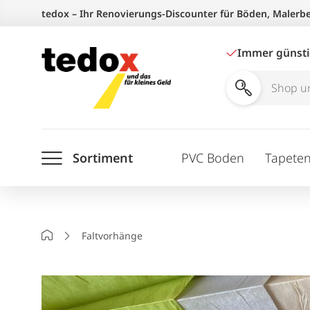
Zum
tedox – Ihr Renovierungs-Discounter für Böden, Malerb
Inhalt
springen
Immer günst
Shop
und
Ratgeber
Sortiment
PVC Boden
Tapete
durchsuchen
Startseite
Faltvorhänge