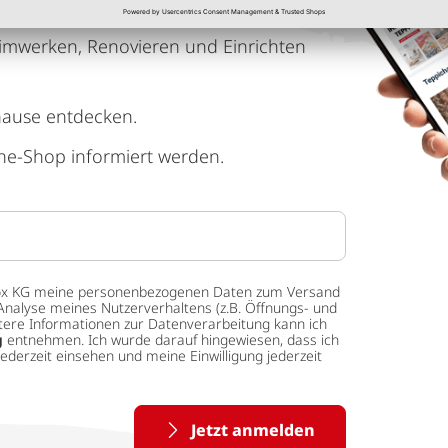
imwerken, Renovieren und Einrichten
hause entdecken.
ne-Shop informiert werden.
 tedox KG meine personenbezogenen Daten zum Versand
Analyse meines Nutzerverhaltens (z.B. Öffnungs- und
eitere Informationen zur Datenverarbeitung kann ich
g
entnehmen. Ich wurde darauf hingewiesen, dass ich
ederzeit einsehen und meine Einwilligung jederzeit
Jetzt anmelden