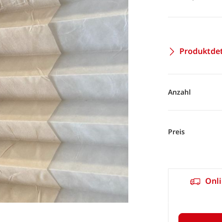
Produktdet
Anzahl
Preis
Onli