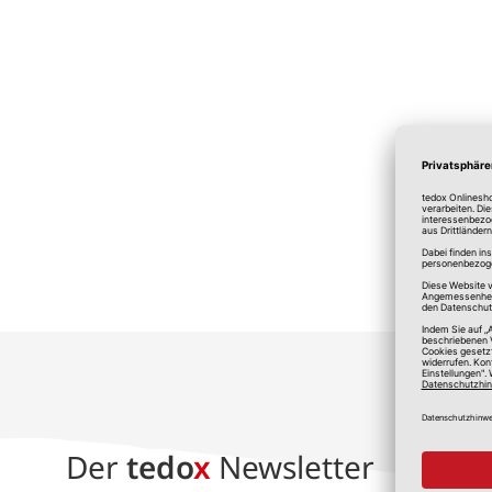
*A
Der
tedo
x
Newsletter