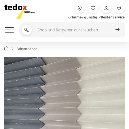
Zum
Inhalt
springen
Immer günstig
Bester Service
Shop
und
Ratgeber
Startseite
Faltvorhänge
durchsuchen