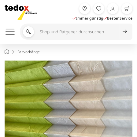
Zum
Inhalt
springen
Immer günstig
Bester Service
Shop
und
Ratgeber
Startseite
Faltvorhänge
durchsuchen