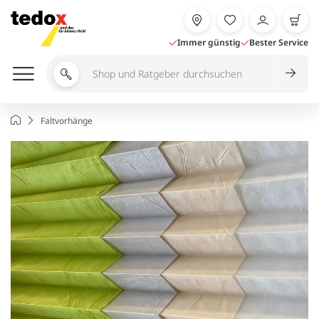
Zum
Inhalt
springen
Immer günstig
Bester Service
Shop
und
Ratgeber
Startseite
Faltvorhänge
durchsuchen