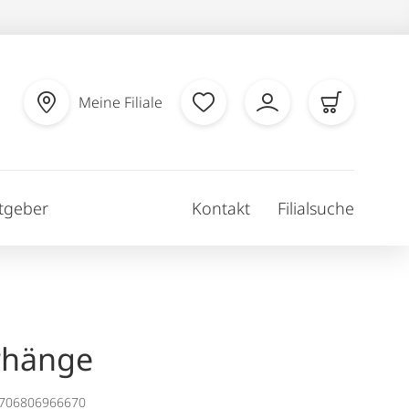
Meine Filiale
tgeber
Kontakt
Filialsuche
rhänge
1706806966670