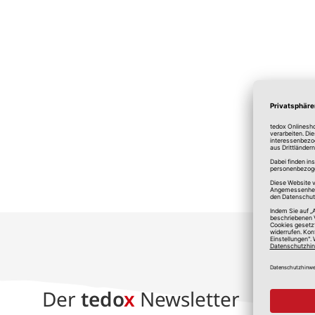
*A
Der
tedo
x
Newsletter