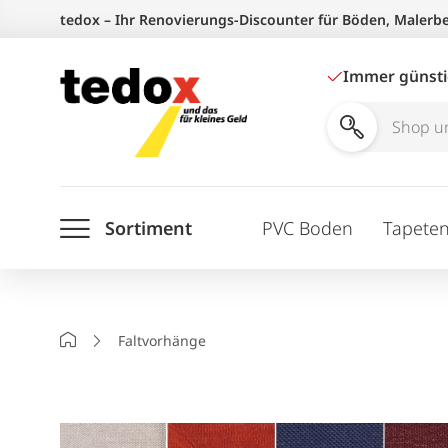
Zum
tedox – Ihr Renovierungs-Discounter für Böden, Malerb
Inhalt
springen
Immer günst
Shop
und
Ratgeber
Sortiment
PVC Boden
Tapete
durchsuchen
Startseite
Faltvorhänge