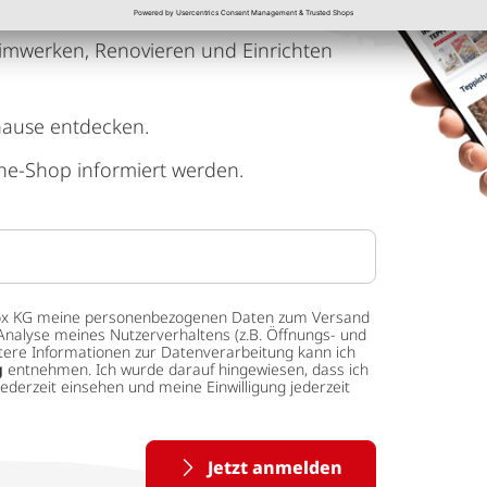
imwerken, Renovieren und Einrichten
hause entdecken.
ne-Shop informiert werden.
 tedox KG meine personenbezogenen Daten zum Versand
Analyse meines Nutzerverhaltens (z.B. Öffnungs- und
eitere Informationen zur Datenverarbeitung kann ich
g
entnehmen. Ich wurde darauf hingewiesen, dass ich
ederzeit einsehen und meine Einwilligung jederzeit
Jetzt anmelden