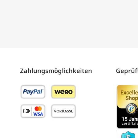
Zahlungs­möglich­keiten
Geprüft