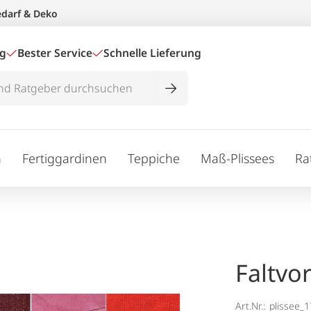
edarf & Deko
ig
Bester Service
Schnelle Lieferung
n
Fertiggardinen
Teppiche
Maß-Plissees
Ra
Faltvo
Art.Nr.:
plissee_