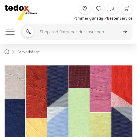
Zum
Inhalt
springen
Immer günstig
Bester Service
Shop
und
Ratgeber
Startseite
Faltvorhänge
durchsuchen