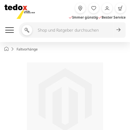
Zum
Inhalt
springen
Immer günstig
Bester Service
Shop
und
Ratgeber
Startseite
Faltvorhänge
durchsuchen