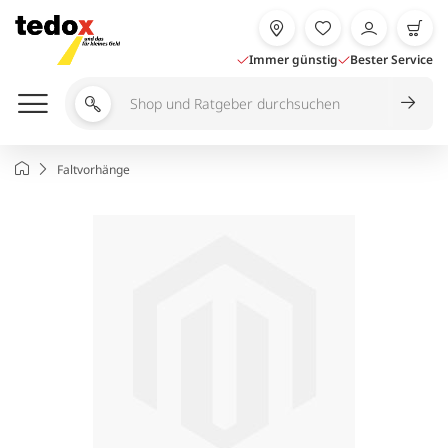
Zum
Inhalt
springen
Immer günstig
Bester Service
Shop
und
Ratgeber
Startseite
Faltvorhänge
durchsuchen