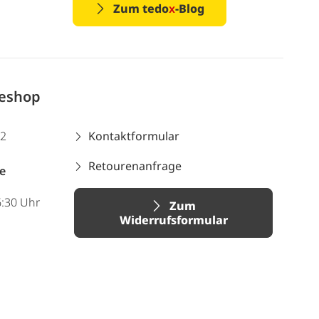
Zum tedo
x
-Blog
neshop
12
Kontaktformular
Retourenanfrage
e
6:30 Uhr
Zum
Widerrufsformular