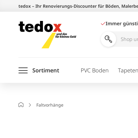
Zum
tedox – Ihr Renovierungs-Discounter für Böden, Malerb
Inhalt
springen
Immer günst
Shop
und
Ratgeber
Sortiment
PVC Boden
Tapete
durchsuchen
Startseite
Faltvorhänge