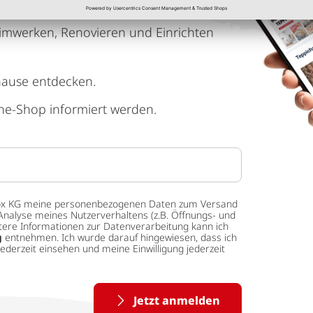
imwerken, Renovieren und Einrichten
hause entdecken.
ne-Shop informiert werden.
 tedox KG meine personenbezogenen Daten zum Versand
Analyse meines Nutzerverhaltens (z.B. Öffnungs- und
eitere Informationen zur Datenverarbeitung kann ich
g
entnehmen. Ich wurde darauf hingewiesen, dass ich
ederzeit einsehen und meine Einwilligung jederzeit
Jetzt anmelden