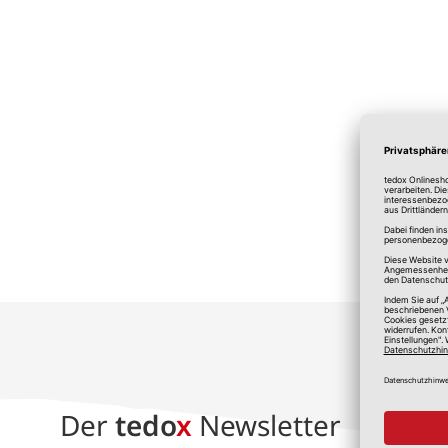
*A
Der
tedo
x
Newsletter