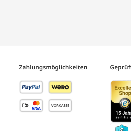
Zahlungs­möglich­keiten
Geprüft