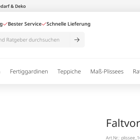
edarf & Deko
ig
Bester Service
Schnelle Lieferung
n
Fertiggardinen
Teppiche
Maß-Plissees
Ra
Faltvo
Art.Nr.:
plissee_