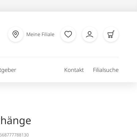
Meine Filiale
tgeber
Kontakt
Filialsuche
rhänge
1668777788130