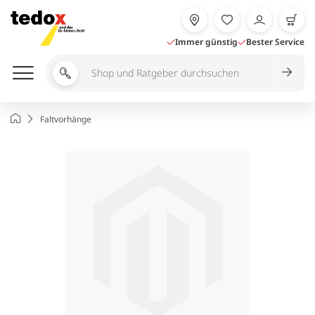
Zum
Inhalt
springen
Immer günstig
Bester Service
Shop
und
Ratgeber
Startseite
Faltvorhänge
durchsuchen