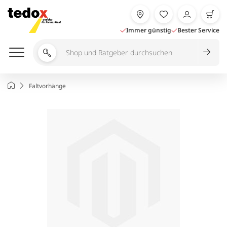
Zum
Inhalt
springen
Immer günstig
Bester Service
Shop
und
Ratgeber
Startseite
Faltvorhänge
durchsuchen