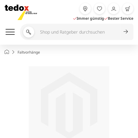
Zum
Inhalt
springen
Immer günstig
Bester Service
Shop
und
Ratgeber
Startseite
Faltvorhänge
durchsuchen