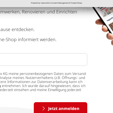
imwerken, Renovieren und Einrichten
hause entdecken.
ne-Shop informiert werden.
 tedox KG meine personenbezogenen Daten zum Versand
Analyse meines Nutzerverhaltens (z.B. Öffnungs- und
eitere Informationen zur Datenverarbeitung kann ich
g
entnehmen. Ich wurde darauf hingewiesen, dass ich
ederzeit einsehen und meine Einwilligung jederzeit
Jetzt anmelden