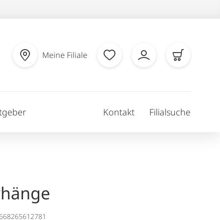
Meine Filiale
tgeber
Kontakt
Filialsuche
rhänge
1668265612781