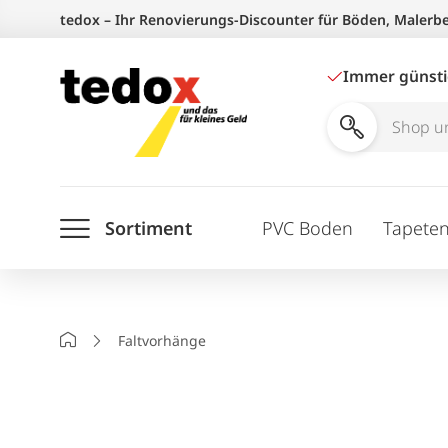
Zum
tedox – Ihr Renovierungs-Discounter für Böden, Malerb
Inhalt
springen
Immer günst
Shop
und
Ratgeber
Sortiment
PVC Boden
Tapete
durchsuchen
Startseite
Faltvorhänge