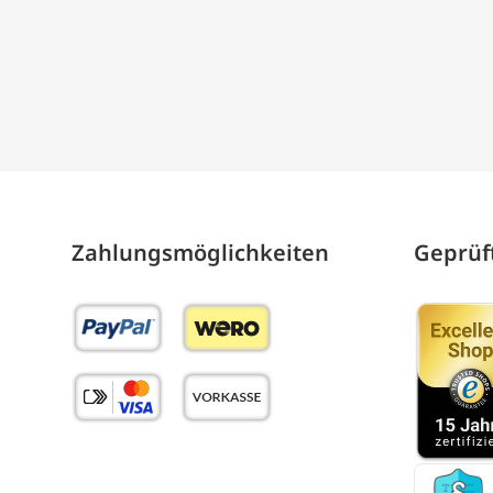
Zahlungs­möglich­keiten
Geprüft