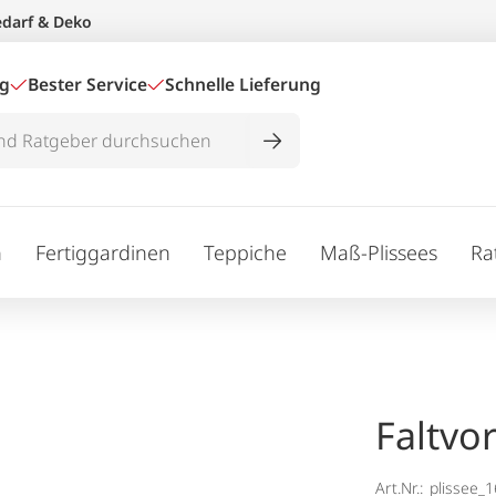
edarf & Deko
ig
Bester Service
Schnelle Lieferung
n
Fertiggardinen
Teppiche
Maß-Plissees
Ra
Faltvo
Art.Nr.:
plissee_