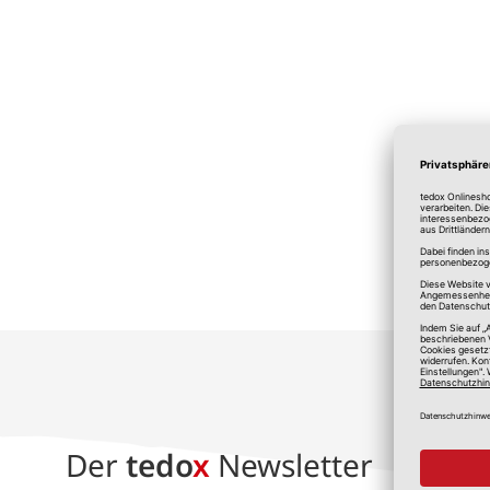
*A
Der
tedo
x
Newsletter