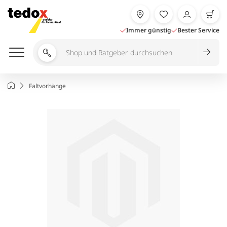
Zum
Inhalt
springen
Immer günstig
Bester Service
Shop
und
Ratgeber
Startseite
Faltvorhänge
durchsuchen