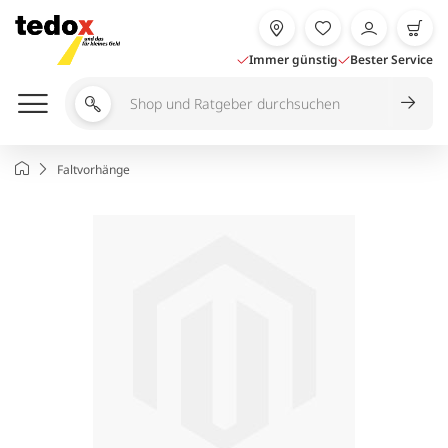
Zum
Inhalt
springen
Immer günstig
Bester Service
Shop
und
Ratgeber
Startseite
Faltvorhänge
durchsuchen