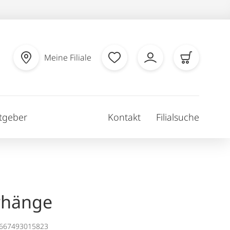
Meine Filiale
tgeber
Kontakt
Filialsuche
rhänge
1667493015823