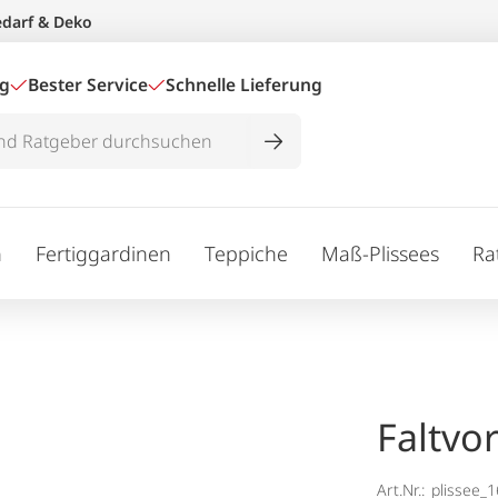
edarf & Deko
ig
Bester Service
Schnelle Lieferung
n
Fertiggardinen
Teppiche
Maß-Plissees
Ra
Faltvo
Art.Nr.:
plissee_