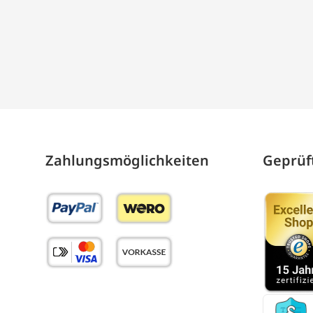
Zahlungs­möglich­keiten
Geprüft