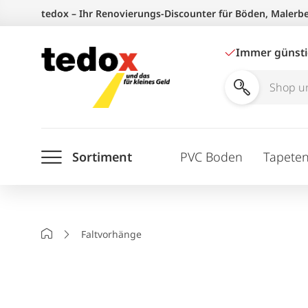
Zum
tedox – Ihr Renovierungs-Discounter für Böden, Malerb
Inhalt
springen
Immer günst
Shop
und
Ratgeber
Sortiment
PVC Boden
Tapete
durchsuchen
Startseite
Faltvorhänge