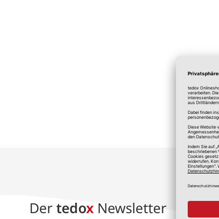
*A
Der
tedo
x
Newsletter