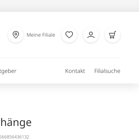
Meine Filiale
tgeber
Kontakt
Filialsuche
rhänge
1666856436132