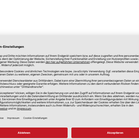
lle Preise in Euro, inkl. gesetzlicher Mehrwertsteuer, zzgl.
Versandkos