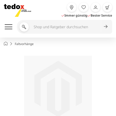
Zum
Inhalt
springen
Immer günstig
Bester Service
Shop
und
Ratgeber
Startseite
Faltvorhänge
durchsuchen