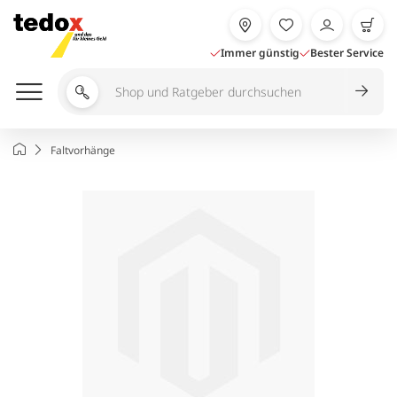
Zum
Inhalt
springen
Immer günstig
Bester Service
Shop
und
Ratgeber
Startseite
Faltvorhänge
durchsuchen