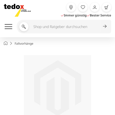
Zum
Inhalt
springen
Immer günstig
Bester Service
Shop
und
Ratgeber
Startseite
Faltvorhänge
durchsuchen