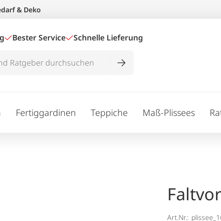
edarf & Deko
ig
Bester Service
Schnelle Lieferung
n
Fertiggardinen
Teppiche
Maß-Plissees
Ra
Faltvo
Art.Nr.:
plissee_