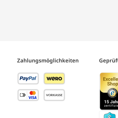
Zahlungs­möglich­keiten
Geprüft