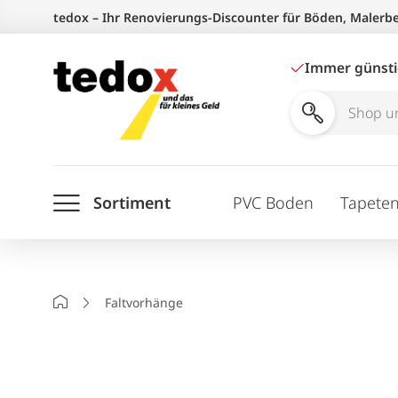
Zum
tedox – Ihr Renovierungs-Discounter für Böden, Malerb
Inhalt
springen
Immer günst
Shop
und
Ratgeber
Sortiment
PVC Boden
Tapete
durchsuchen
Startseite
Faltvorhänge