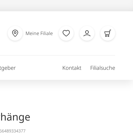
Meine Filiale
tgeber
Kontakt
Filialsuche
rhänge
166489334377