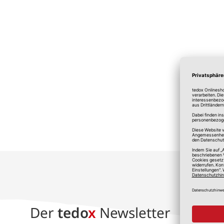
*A
Der
tedo
x
Newsletter