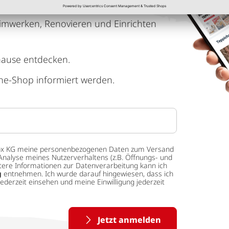
imwerken, Renovieren und Einrichten
hause entdecken.
ne-Shop informiert werden.
 tedox KG meine personenbezogenen Daten zum Versand
Analyse meines Nutzerverhaltens (z.B. Öffnungs- und
eitere Informationen zur Datenverarbeitung kann ich
g
entnehmen. Ich wurde darauf hingewiesen, dass ich
ederzeit einsehen und meine Einwilligung jederzeit
Jetzt anmelden