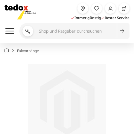
Zum
Inhalt
springen
Immer günstig
Bester Service
Shop
und
Ratgeber
Startseite
Faltvorhänge
durchsuchen